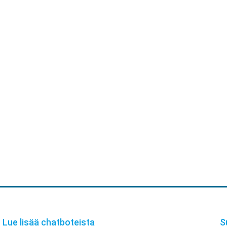
Lue lisää chatboteista
S