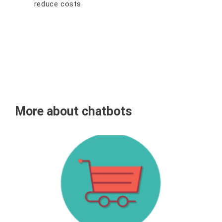
rеduсе соѕtѕ.
More about chatbots