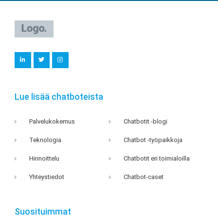
L
T
I
i
w
n
n
i
s
k
t
t
e
t
a
d
e
g
i
r
r
Lue lisää chatboteista
n
a
m
Palvelukokemus
Chatbotit -blogi
Teknologia
Chatbot -työpaikkoja
Hinnoittelu
Chatbotit eri toimialoilla
Yhteystiedot
Chatbot-caset
Suosituimmat