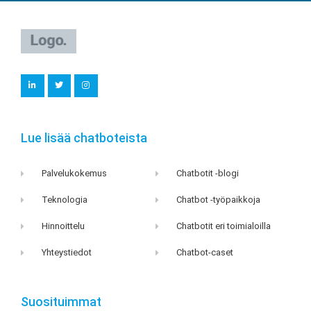
L
T
I
i
w
n
n
i
s
k
t
t
e
t
a
d
e
g
i
r
r
Lue lisää chatboteista
n
a
m
Palvelukokemus
Chatbotit -blogi
Teknologia
Chatbot -työpaikkoja
Hinnoittelu
Chatbotit eri toimialoilla
Yhteystiedot
Chatbot-caset
Suosituimmat