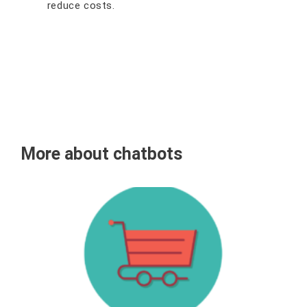
rеduсе соѕtѕ.
More about chatbots